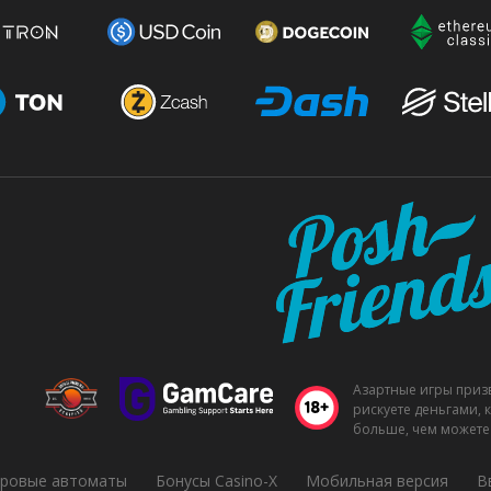
Азартные игры призв
рискуете деньгами, к
больше, чем можете 
ровые автоматы
Бонусы Casino-X
Мобильная версия
В