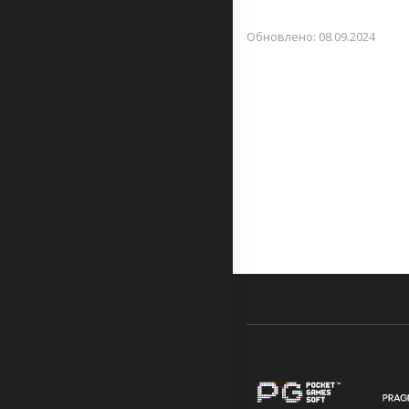
Обновлено:
08.09.2024