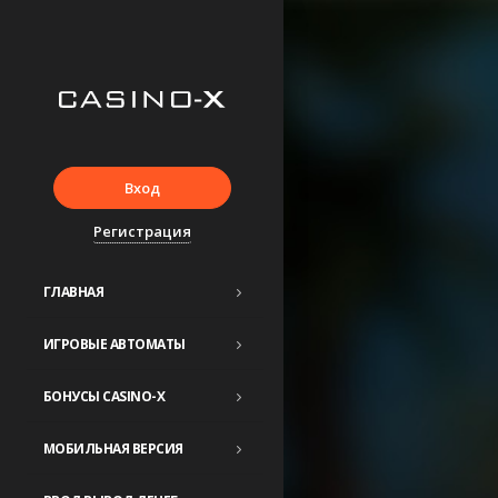
Вход
Регистрация
ГЛАВНАЯ
ИГРОВЫЕ АВТОМАТЫ
БОНУСЫ CASINO-X
МОБИЛЬНАЯ ВЕРСИЯ