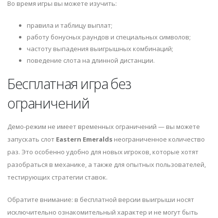
Во время игры вы можете изучить:
правила и таблицу выплат;
работу бонусных раундов и специальных символов;
частоту выпадения выигрышных комбинаций;
поведение слота на длинной дистанции.
Бесплатная игра без
ограничений
Демо-режим не имеет временных ограничений — вы можете
запускать слот
Eastern Emeralds
неограниченное количество
раз. Это особенно удобно для новых игроков, которые хотят
разобраться в механике, а также для опытных пользователей,
тестирующих стратегии ставок.
Обратите внимание: в бесплатной версии выигрыши носят
исключительно ознакомительный характер и не могут быть