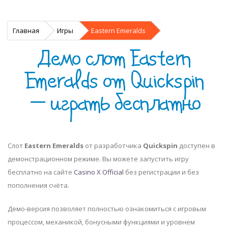
Главная
Игры
Eastern Emeralds
Демо слот Eastern
Emeralds от Quickspin
— играть бесплатно
Слот
Eastern Emeralds
от разработчика
Quickspin
доступен в
демонстрационном режиме. Вы можете запустить игру
бесплатно на сайте
Casino X Official
без регистрации и без
пополнения счёта.
Демо-версия позволяет полностью ознакомиться с игровым
процессом, механикой, бонусными функциями и уровнем