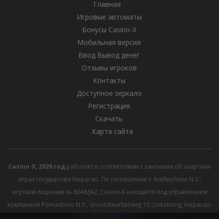
Главная
Игровые автоматы
Бонусы Casino-X
Мобильная версия
Ввод Вывод денег
Отзывы игроков
Контакты
Доступное зеркало
Регистрация
Скачать
Карта сайта
Casino-X, 2026 год
работает в соответствии с законами об азартных
играх государства Кюрасао. По соглашению с Antillephone N.V.,
игровая лицензия № 8048/JAZ, Casino-X находится под управлением
компанией Pomadorro N.V., Groot Kwartierweg 10, Livestrong, Кюрасао.