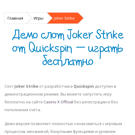
Главная
Игры
Joker Strike
Демо слот Joker Strike
от Quickspin — играть
бесплатно
Слот
Joker Strike
от разработчика
Quickspin
доступен в
демонстрационном режиме. Вы можете запустить игру
бесплатно на сайте
Casino X Official
без регистрации и без
пополнения счёта.
Демо-версия позволяет полностью ознакомиться с игровым
процессом, механикой, бонусными функциями и уровнем