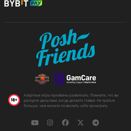
Азартные игры призваны развлекать. Помните, что вы
рискуете деньгами, когда делаете ставки. Не тратьте
больше, чем можете позволить себе проиграть.