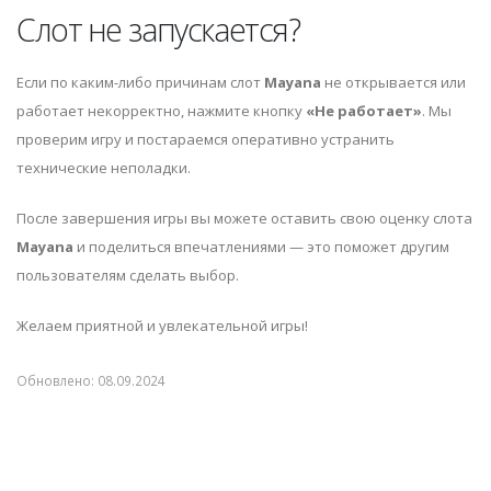
Слот не запускается?
Если по каким-либо причинам слот
Mayana
не открывается или
работает некорректно, нажмите кнопку
«Не работает»
. Мы
проверим игру и постараемся оперативно устранить
технические неполадки.
После завершения игры вы можете оставить свою оценку слота
Mayana
и поделиться впечатлениями — это поможет другим
пользователям сделать выбор.
Желаем приятной и увлекательной игры!
Обновлено:
08.09.2024