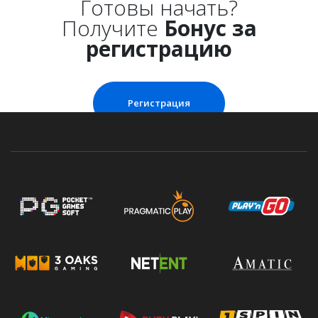
Готовы начать?
Получите
Бонус за
регистрацию
Регистрация