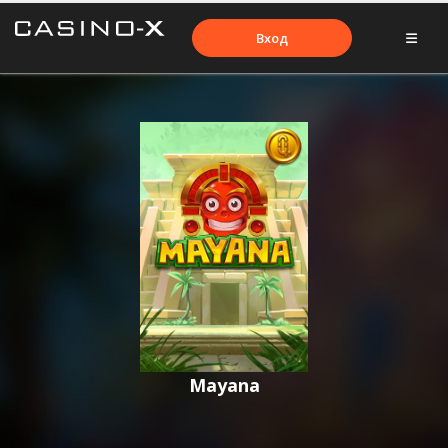
Вход
Mayana