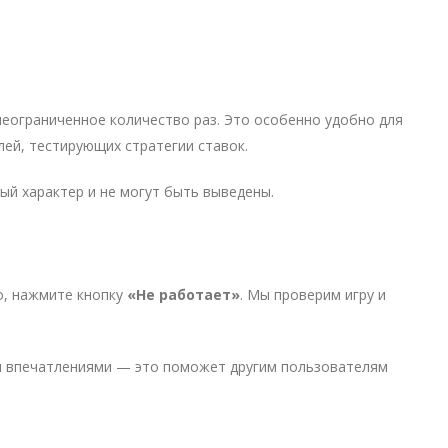
еограниченное количество раз. Это особенно удобно для
лей, тестирующих стратегии ставок.
й характер и не могут быть выведены.
о, нажмите кнопку
«Не работает»
. Мы проверим игру и
я впечатлениями — это поможет другим пользователям