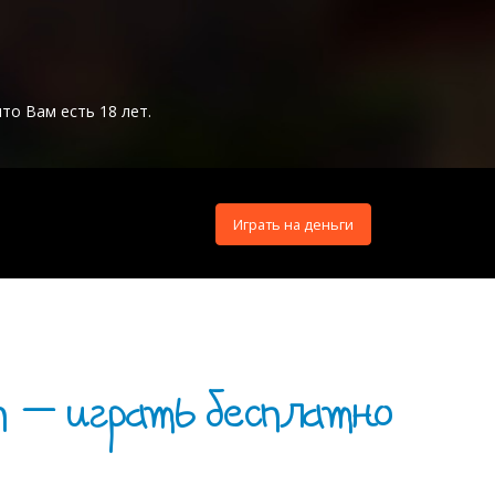
то Вам есть 18 лет.
Играть на деньги
in — играть бесплатно