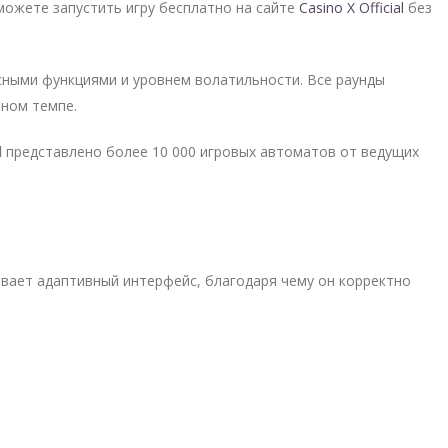
ожете запустить игру бесплатно на сайте
Casino X Official
без
сными функциями и уровнем волатильности. Все раунды
бном темпе.
l
представлено более 10 000 игровых автоматов от ведущих
вает адаптивный интерфейс, благодаря чему он корректно