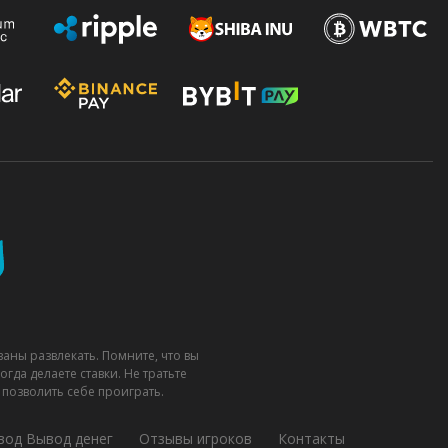
аны развлекать. Помните, что вы
огда делаете ставки. Не тратьте
позволить себе проиграть.
вод Вывод денег
Отзывы игроков
Контакты