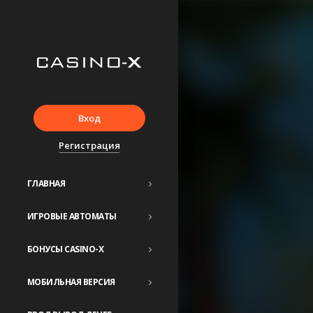
Вход
Регистрация
ГЛАВНАЯ
ИГРОВЫЕ АВТОМАТЫ
БОНУСЫ CASINO-X
МОБИЛЬНАЯ ВЕРСИЯ