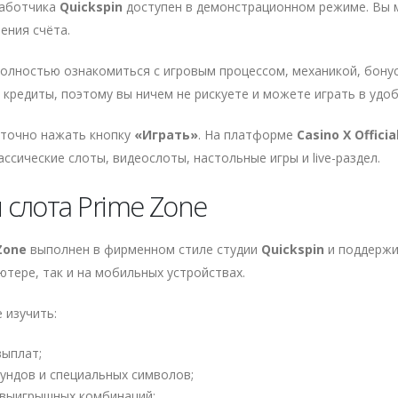
работчика
Quickspin
доступен в демонстрационном режиме. Вы м
ения счёта.
олностью ознакомиться с игровым процессом, механикой, бону
 кредиты, поэтому вы ничем не рискуете и можете играть в удо
аточно нажать кнопку
«Играть»
. На платформе
Casino X Officia
ссические слоты, видеослоты, настольные игры и live-раздел.
слота Prime Zone
Zone
выполнен в фирменном стиле студии
Quickspin
и поддержи
ютере, так и на мобильных устройствах.
 изучить:
выплат;
ундов и специальных символов;
 выигрышных комбинаций;