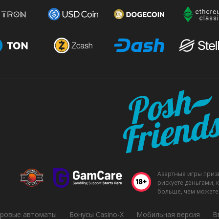
Азартные игры призв
рискуете деньгами, к
больше, чем можете 
ровые автоматы
Бонусы Casino-X
Мобильная версия
В