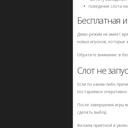
поведение слота на
Бесплатная и
Демо-режим не имеет вр
новых игроков, которые 
Обратите внимание: в бе
Слот не запус
Если по каким-либо прич
постараемся оперативно 
После завершения игры 
сделать выбор.
Желаем приятной и увлек