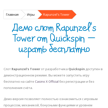
Главная
Игры
Rapunzel's Tower
Демо слот Rapunzel's
Tower от Quickspin —
играть бесплатно
Слот
Rapunzel's Tower
от разработчика
Quickspin
доступен в
демонстрационном режиме. Вы можете запустить игру
бесплатно на сайте
Casino X Official
без регистрации и без
пополнения счёта.
Демо-версия позволяет полностью ознакомиться с игровым
процессом, механикой, бонусными функциями и уровнем