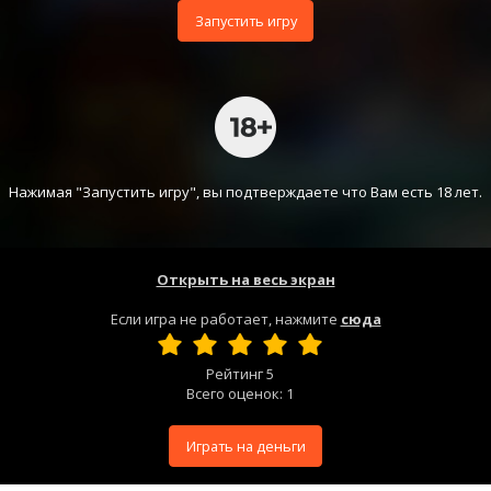
Запустить игру
Нажимая "Запустить игру", вы подтверждаете что Вам есть 18 лет.
Открыть на весь экран
Если игра не работает, нажмите
сюда
Рейтинг
5
Всего оценок:
1
Играть на деньги