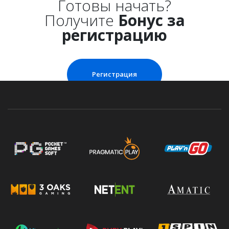
Готовы начать?
Получите
Бонус за
регистрацию
Регистрация