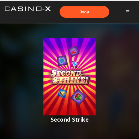
Вход
Second Strike