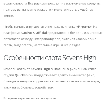
волатильности. Все раунды проходят на виртуальные кредиты,
поэтому вы ничем не рискуете и можете играть в удобном
темпе.
Чтобы начать игру, достаточно нажать кнопку
«Играть»
. На
платформе
Casino X Official
представлено более 10 000 игровых
автоматов от ведущих провайдеров, включая классические
слоты, видеослоты, настольные игры и live-раздел.
Особенности слота Sevens High
Игровой автомат
Sevens High
выполнен в фирменном стиле
студии
Quickspin
и поддерживает адаптивный интерфейс,
благодаря чему он корректно запускается как на компьютере,
так и на мобильных устройствах.
Во время игры вы можете изучить: