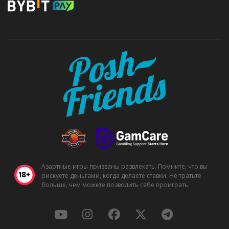
Азартные игры призваны развлекать. Помните, что вы
рискуете деньгами, когда делаете ставки. Не тратьте
больше, чем можете позволить себе проиграть.