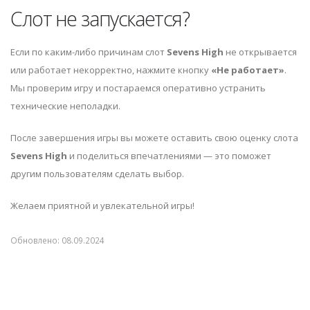
Слот не запускается?
Если по каким-либо причинам слот
Sevens High
не открывается
или работает некорректно, нажмите кнопку
«Не работает»
.
Мы проверим игру и постараемся оперативно устранить
технические неполадки.
После завершения игры вы можете оставить свою оценку слота
Sevens High
и поделиться впечатлениями — это поможет
другим пользователям сделать выбор.
Желаем приятной и увлекательной игры!
Обновлено:
08.09.2024