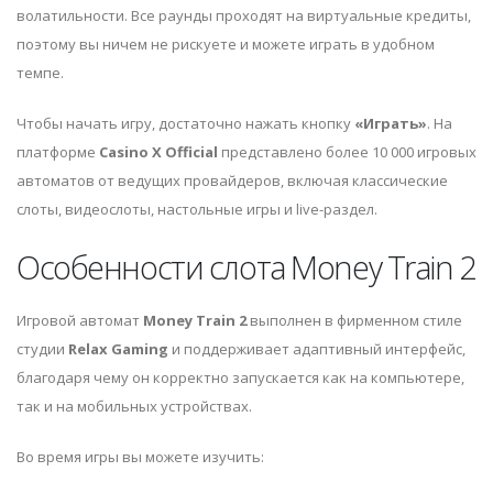
волатильности. Все раунды проходят на виртуальные кредиты,
поэтому вы ничем не рискуете и можете играть в удобном
темпе.
Чтобы начать игру, достаточно нажать кнопку
«Играть»
. На
платформе
Casino X Official
представлено более 10 000 игровых
автоматов от ведущих провайдеров, включая классические
слоты, видеослоты, настольные игры и live-раздел.
Особенности слота Money Train 2
Игровой автомат
Money Train 2
выполнен в фирменном стиле
студии
Relax Gaming
и поддерживает адаптивный интерфейс,
благодаря чему он корректно запускается как на компьютере,
так и на мобильных устройствах.
Во время игры вы можете изучить: