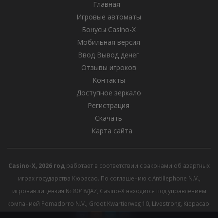
Главная
Игровые автоматы
Бонусы Casino-X
Мобильная версия
Ввод Вывод денег
Отзывы игроков
Контакты
Доступное зеркало
Регистрация
Скачать
Карта сайта
Casino-X, 2026 год
работает в соответствии с законами об азартных
играх государства Кюрасао. По соглашению с Antillephone N.V.,
игровая лицензия № 8048/JAZ, Casino-X находится под управлением
компанией Pomadorro N.V., Groot Kwartierweg 10, Livestrong, Кюрасао.