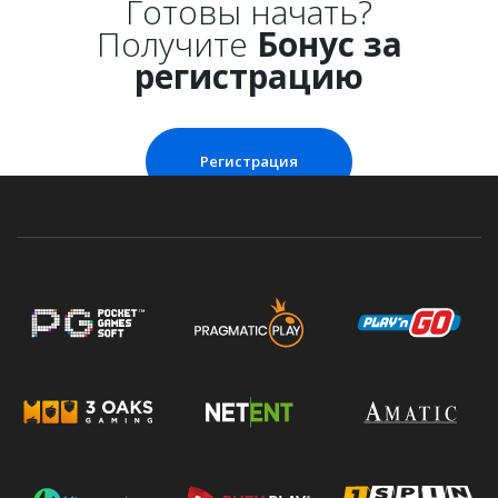
Готовы начать?
Получите
Бонус за
регистрацию
Регистрация