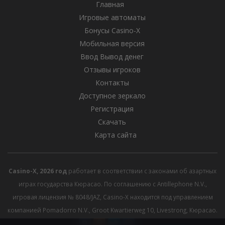
Главная
Игровые автоматы
Бонусы Casino-X
Мобильная версия
Ввод Вывод денег
Отзывы игроков
Контакты
Доступное зеркало
Регистрация
Скачать
Карта сайта
Casino-X, 2026 год
работает в соответствии с законами об азартных
играх государства Кюрасао. По соглашению с Antillephone N.V.,
игровая лицензия № 8048/JAZ, Casino-X находится под управлением
компанией Pomadorro N.V., Groot Kwartierweg 10, Livestrong, Кюрасао.