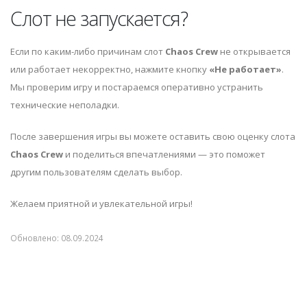
Слот не запускается?
Если по каким-либо причинам слот
Chaos Crew
не открывается
или работает некорректно, нажмите кнопку
«Не работает»
.
Мы проверим игру и постараемся оперативно устранить
технические неполадки.
После завершения игры вы можете оставить свою оценку слота
Chaos Crew
и поделиться впечатлениями — это поможет
другим пользователям сделать выбор.
Желаем приятной и увлекательной игры!
Обновлено:
08.09.2024