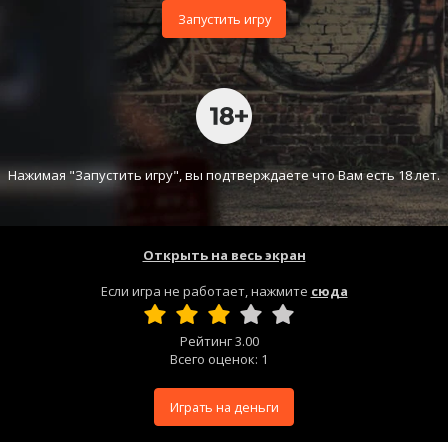
Запустить игру
Нажимая "Запустить игру", вы подтверждаете что Вам есть 18 лет.
Открыть на весь экран
Если игра не работает, нажмите
сюда
Рейтинг
3.00
Всего оценок:
1
Играть на деньги