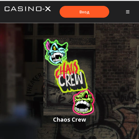
Вход
Chaos Crew