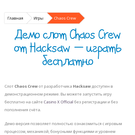
Главная
Игры
Chaos Crew
Демо слот Chaos Crew
от Hacksaw — играть
бесплатно
Слот
Chaos Crew
от разработчика
Hacksaw
доступен в
демонстрационном режиме. Вы можете запустить игру
бесплатно на сайте
Casino X Official
без регистрации и без
пополнения счёта.
Демо-версия позволяет полностью ознакомиться с игровым
процессом, механикой, бонусными функциями и уровнем