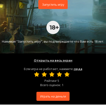
Запустить игру
Нажимая "Запустить игру", вы подтверждаете что Вам есть 18 лет.
Открыть на весь экран
Если игра не работает, нажмите
сюда
Рейтинг
5
Всего оценок:
1
Играть на деньги