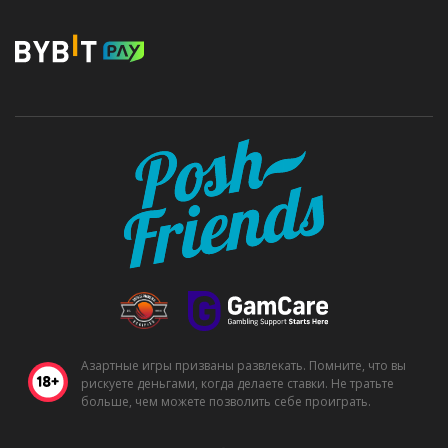
Азартные игры призваны развлекать. Помните, что вы
рискуете деньгами, когда делаете ставки. Не тратьте
больше, чем можете позволить себе проиграть.