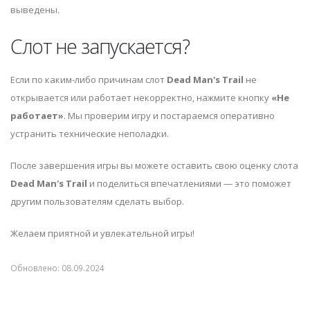
выведены.
Слот не запускается?
Если по каким-либо причинам слот
Dead Man's Trail
не
открывается или работает некорректно, нажмите кнопку
«Не
работает»
. Мы проверим игру и постараемся оперативно
устранить технические неполадки.
После завершения игры вы можете оставить свою оценку слота
Dead Man's Trail
и поделиться впечатлениями — это поможет
другим пользователям сделать выбор.
Желаем приятной и увлекательной игры!
Обновлено:
08.09.2024