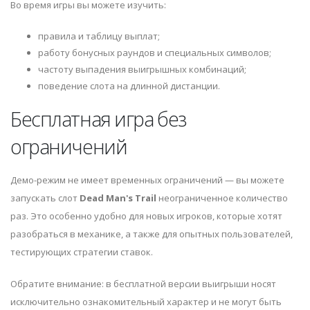
Во время игры вы можете изучить:
правила и таблицу выплат;
работу бонусных раундов и специальных символов;
частоту выпадения выигрышных комбинаций;
поведение слота на длинной дистанции.
Бесплатная игра без
ограничений
Демо-режим не имеет временных ограничений — вы можете
запускать слот
Dead Man's Trail
неограниченное количество
раз. Это особенно удобно для новых игроков, которые хотят
разобраться в механике, а также для опытных пользователей,
тестирующих стратегии ставок.
Обратите внимание: в бесплатной версии выигрыши носят
исключительно ознакомительный характер и не могут быть