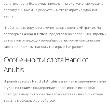
волатильности. Все раунды проходят на виртуальные кредиты,
поэтому вы ничем не рискуете и можете играть в удобном
темпе.
Чтобы начать игру, достаточно нажать кнопку
«Играть»
. На
платформе
Casino X Official
представлено более 10 000 игровых
автоматов от ведущих провайдеров, включая классические
слоты, видеослоты, настольные игры и live-раздел.
Особенности слота Hand of
Anubis
Игровой автомат
Hand of Anubis
выполнен в фирменном стиле
студии
Hacksaw
и поддерживает адаптивный интерфейс,
благодаря чему он корректно запускается как на компьютере,
так и на мобильных устройствах.