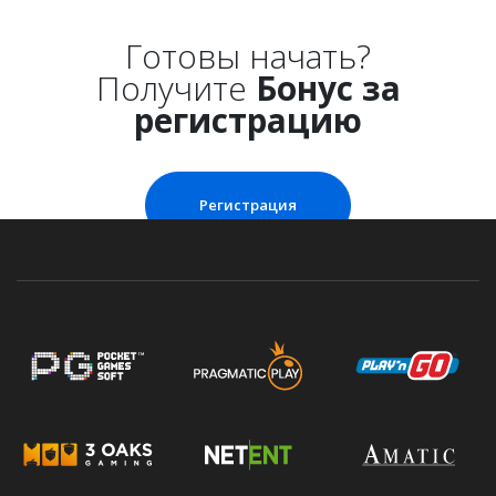
Готовы начать?
Получите
Бонус за
регистрацию
Регистрация