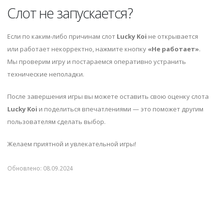
Слот не запускается?
Если по каким-либо причинам слот
Lucky Koi
не открывается
или работает некорректно, нажмите кнопку
«Не работает»
.
Мы проверим игру и постараемся оперативно устранить
технические неполадки.
После завершения игры вы можете оставить свою оценку слота
Lucky Koi
и поделиться впечатлениями — это поможет другим
пользователям сделать выбор.
Желаем приятной и увлекательной игры!
Обновлено:
08.09.2024