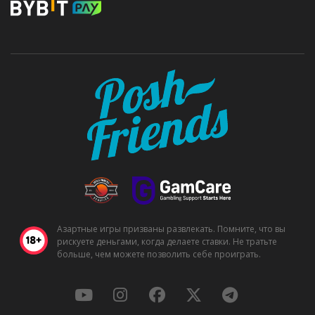
Азартные игры призваны развлекать. Помните, что вы
рискуете деньгами, когда делаете ставки. Не тратьте
больше, чем можете позволить себе проиграть.