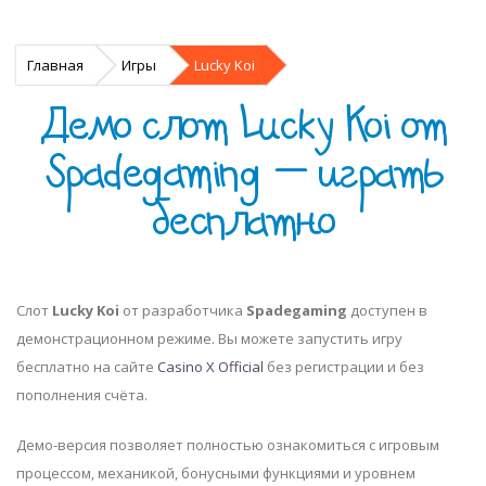
Главная
Игры
Lucky Koi
Демо слот Lucky Koi от
Spadegaming — играть
бесплатно
Слот
Lucky Koi
от разработчика
Spadegaming
доступен в
демонстрационном режиме. Вы можете запустить игру
бесплатно на сайте
Casino X Official
без регистрации и без
пополнения счёта.
Демо-версия позволяет полностью ознакомиться с игровым
процессом, механикой, бонусными функциями и уровнем