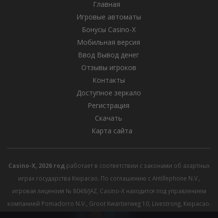
Главная
Игровые автоматы
Бонусы Casino-X
Мобильная версия
Ввод Вывод денег
Отзывы игроков
Контакты
Доступное зеркало
Регистрация
Скачать
Карта сайта
Casino-X, 2026 год
работает в соответствии с законами об азартных
играх государства Кюрасао. По соглашению с Antillephone N.V.,
игровая лицензия № 8048/JAZ, Casino-X находится под управлением
компанией Pomadorro N.V., Groot Kwartierweg 10, Livestrong, Кюрасао.