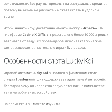
волатильности. Все раунды проходят на виртуальные кредиты,
поэтому вы ничем не рискуете и можете играть в удобном
темпе.
Чтобы начать игру, достаточно нажать кнопку
«Играть»
. На
платформе
Casino X Official
представлено более 10 000 игровых
автоматов от ведущих провайдеров, включая классические
слоты, видеослоты, настольные игры и live-раздел.
Особенности слота Lucky Koi
Игровой автомат
Lucky Koi
выполнен в фирменном стиле
студии
Spadegaming
и поддерживает адаптивный интерфейс,
благодаря чему он корректно запускается как на компьютере,
так и на мобильных устройствах.
Во время игры вы можете изучить: