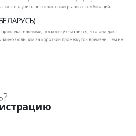
ть шанс получить несколько выигрышных комбинаций.
БЕЛАРУСЬ)
 привлекательными, поскольку считается, что они дают
ычайно большим за короткий промежуток времени. Тем не
ь?
гистрацию