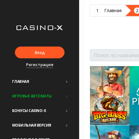
Главная
Вход
Регистрация
ГЛАВНАЯ
ИГРОВЫЕ АВТОМАТЫ
БОНУСЫ CASINO-X
МОБИЛЬНАЯ ВЕРСИЯ