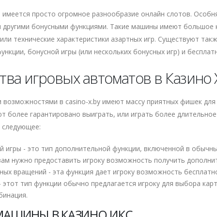
ь имеется просто огромное разнообразие онлайн слотов. Особн
и другими бонусными функциями. Такие машины имеют большое 
или технические характеристики азартных игр. Существуют так
нкции, бонусной игры (или нескольких бонусных игр) и бесплат
ва игровых автоматов в Казино 
 возможностями в casino-x.by имеют массу приятных фишек для 
ют более гарантировано выиграть, или играть более длительное
 следующее:
й игры - это тип дополнительной функции, включенной в обычны
 вам нужно предоставить игроку возможность получить дополни
ных вращений - эта функция дает игроку возможность бесплат
- этот тип функции обычно предлагается игроку для выбора карт
бинация.
МАШИНЫ В КАЗИНО ИКС