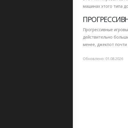
машинах этого типа до
ПРОГРЕССИВН
Прогрессивные игровы
действительно больши
менее, джекпот почти 
Обновлено:
01.08.2026