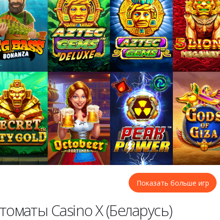
Показать больше игр
оматы Casino X (Беларусь)