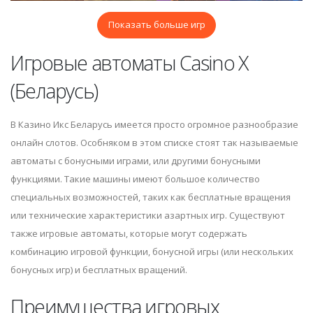
Показать больше игр
Игровые автоматы Casino X
(Беларусь)
В Казино Икс Беларусь имеется просто огромное разнообразие
онлайн слотов. Особняком в этом списке стоят так называемые
автоматы с бонусными играми, или другими бонусными
функциями. Такие машины имеют большое количество
специальных возможностей, таких как бесплатные вращения
или технические характеристики азартных игр. Существуют
также игровые автоматы, которые могут содержать
комбинацию игровой функции, бонусной игры (или нескольких
бонусных игр) и бесплатных вращений.
Преимущества игровых