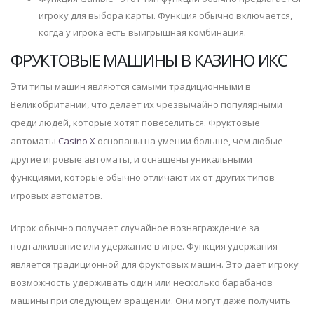
игроку для выбора карты. Функция обычно включается,
когда у игрока есть выигрышная комбинация.
ФРУКТОВЫЕ МАШИНЫ В КАЗИНО ИКС
Эти типы машин являются самыми традиционными в
Великобритании, что делает их чрезвычайно популярными
среди людей, которые хотят повеселиться. Фруктовые
автоматы
Casino X
основаны на умении больше, чем любые
другие игровые автоматы, и оснащены уникальными
функциями, которые обычно отличают их от других типов
игровых автоматов.
Игрок обычно получает случайное вознаграждение за
подталкивание или удержание в игре. Функция удержания
является традиционной для фруктовых машин. Это дает игроку
возможность удерживать один или несколько барабанов
машины при следующем вращении. Они могут даже получить